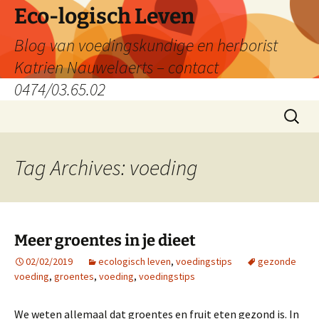
Skip
Eco-logisch Leven
to
Blog van voedingskundige en herborist
content
Katrien Nauwelaerts – contact
0474/03.65.02
Search
for:
Tag Archives: voeding
Meer groentes in je dieet
02/02/2019
ecologisch leven
,
voedingstips
gezonde
voeding
,
groentes
,
voeding
,
voedingstips
We weten allemaal dat groentes en fruit eten gezond is. In