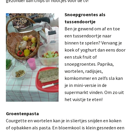
gezonder dan chips of nootjes voor de tv!
Snoepgroentes als
tussendoortje
Ben je gewend om af en toe
een tussendoortje naar
binnen te spelen? Vervang je
koek of yoghurt dan eens door
een stuk fruit of
snoepgroentes. Paprika,
wortelen, radijsjes,
komkommer en zelfs sla kan
je in mini-versie in de
supermarkt vinden. Om zo uit
het vuistje te eten!
Groentenpasta
Courgette en wortelen kan je in sliertjes snijden en koken
of opbakken als pasta. En bloemkool is klein gesneden een