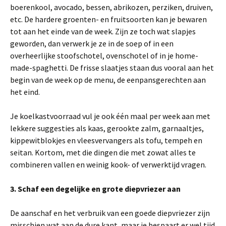
boerenkool, avocado, bessen, abrikozen, perziken, druiven,
etc. De hardere groenten- en fruitsoorten kan je bewaren
tot aan het einde van de week. Zijn ze toch wat slapjes
geworden, dan verwerk je ze in de soep of in een
overheerlijke stoofschotel, ovenschotel of in je home-
made-spaghetti. De frisse slaatjes staan dus vooral aan het
begin van de week op de menu, de eenpansgerechten aan
het eind.
Je koelkastvoorraad vul je ook één maal per week aan met
lekkere suggesties als kaas, gerookte zalm, garnaaltjes,
kippewitblokjes en vleesvervangers als tofu, tempeh en
seitan. Kortom, met die dingen die met zowat alles te
combineren vallen en weinig kook- of verwerktijd vragen.
3. Schaf een degelijke en grote diepvriezer aan
De aanschaf en het verbruik van een goede diepvriezer zijn
misschien wat aan de dure kant, maar je bespaart er wel tijd