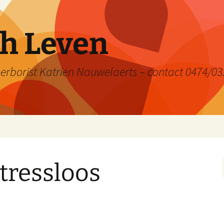
ch Leven
rborist Katrien Nauwelaerts – contact 0474/03
tressloos