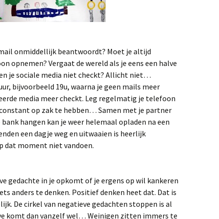
 mail onmiddellijk beantwoordt? Moet je altijd
foon opnemen? Vergaat de wereld als je eens een halve
en je sociale media niet checkt? Allicht niet…
uur, bijvoorbeeld 19u, waarna je geen mails meer
erde media meer checkt. Leg regelmatig je telefoon
et constant op zak te hebben… Samen met je partner
de bank hangen kan je weer helemaal opladen na een
ienden een dagje weg en uitwaaien is heerlijk
op dat moment niet vandoen.
ve gedachte in je opkomt of je ergens op wil kankeren
ts anders te denken. Positief denken heet dat. Dat is
k. De cirkel van negatieve gedachten stoppen is al
eve komt dan vanzelf wel… Weinigen zitten immers te