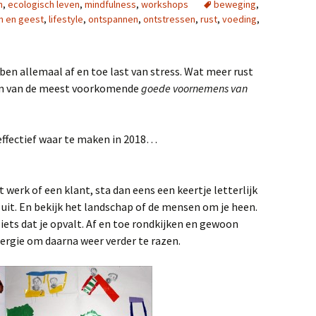
n
,
ecologisch leven
,
mindfulness
,
workshops
beweging
,
m en geest
,
lifestyle
,
ontspannen
,
ontstressen
,
rust
,
voeding
,
bben allemaal af en toe last van stress. Wat meer rust
k één van de meest voorkomende
goede voornemens van
 effectief waar te maken in 2018…
 werk of een klant, sta dan eens een keertje letterlijk
n uit. En bekijk het landschap of de mensen om je heen.
ets dat je opvalt. Af en toe rondkijken en gewoon
nergie om daarna weer verder te razen.