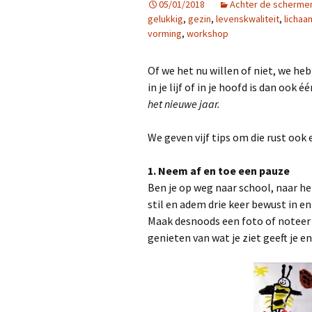
05/01/2018
Achter de scherme
gelukkig
,
gezin
,
levenskwaliteit
,
lichaa
vorming
,
workshop
Of we het nu willen of niet, we he
in je lijf of in je hoofd is dan oo
het nieuwe jaar.
We geven vijf tips om die rust ook
1. Neem af en toe een pauze
Ben je op weg naar school, naar het
stil en adem drie keer bewust in e
Maak desnoods een foto of noteer i
genieten van wat je ziet geeft je e