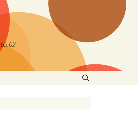
.65.02
Search
for: