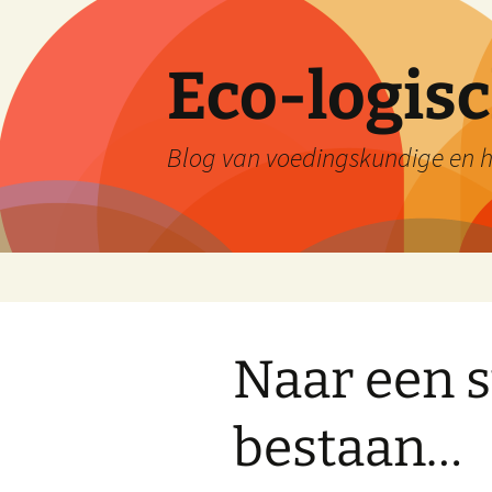
Skip
to
content
Eco-logis
Blog van voedingskundige en he
Naar een s
bestaan…