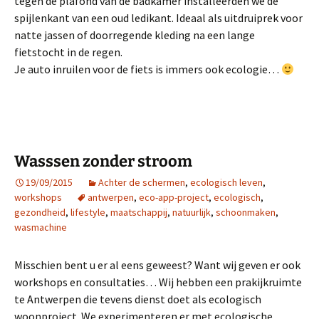
tegen de plafond van de badkamer installeerden we de
spijlenkant van een oud ledikant. Ideaal als uitdruiprek voor
natte jassen of doorregende kleding na een lange
fietstocht in de regen.
Je auto inruilen voor de fiets is immers ook ecologie…
Wasssen zonder stroom
19/09/2015
Achter de schermen
,
ecologisch leven
,
workshops
antwerpen
,
eco-app-project
,
ecologisch
,
gezondheid
,
lifestyle
,
maatschappij
,
natuurlijk
,
schoonmaken
,
wasmachine
Misschien bent u er al eens geweest? Want wij geven er ook
workshops en consultaties… Wij hebben een prakijkruimte
te Antwerpen die tevens dienst doet als ecologisch
woonproject. We experimenteren er met ecologische