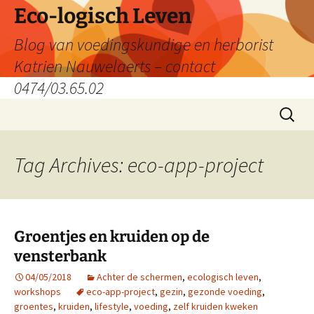
Skip
Eco-logisch Leven
to
Blog van voedingskundige en herborist
content
Katrien Nauwelaerts – contact
0474/03.65.02
Search
for:
Tag Archives: eco-app-project
Groentjes en kruiden op de
vensterbank
04/05/2018
Achter de schermen
,
ecologisch leven
,
workshops
eco-app-project
,
gezin
,
gezonde voeding
,
groentes
,
kruiden
,
lifestyle
,
voeding
,
zelf kruiden kweken