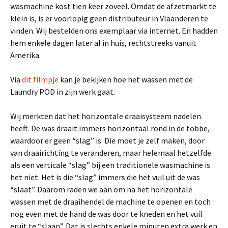
wasmachine kost tien keer zoveel. Omdat de afzetmarkt te
klein is, is er voorlopig geen distributeur in Vlaanderen te
vinden. Wij bestelden ons exemplaar via internet. En hadden
hem enkele dagen later al in huis, rechtstreeks vanuit
Amerika.
Via
dit filmpje
kan je bekijken hoe het wassen met de
Laundry POD in zijn werk gaat.
Wij merkten dat het horizontale draaisysteem nadelen
heeft. De was draait immers horizontaal rond in de tobbe,
waardoor er geen “slag” is. Die moet je zelf maken, door
van draairichting te veranderen, maar helemaal hetzelfde
als een verticale “slag” bij een traditionele wasmachine is
het niet. Het is die “slag” immers die het vuil uit de was
“slaat”. Daarom raden we aan om na het horizontale
wassen met de draaihendel de machine te openen en toch
nog even met de hand de was door te kneden en het vuil
eruit te “slaan”. Dat is slechts enkele minuten extra werk en