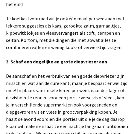
het eind.
Je koelkastvoorraad vul je ook één maal per week aan met
lekkere suggesties als kaas, gerookte zalm, garnaaltjes,
kippewitblokjes en vleesvervangers als tofu, tempeh en
seitan. Kortom, met die dingen die met zowat alles te
combineren vallen en weinig kook- of verwerktijd vragen.
3. Schaf een degelijke en grote diepvriezer aan
De aanschaf en het verbruik van een goede diepvriezer zijn
misschien wat aan de dure kant, maar je bespaart er wel tijd
mee! In plaats van enkele keren per week naar de slager of
de visboer te rennen voor een portie verse vis of vlees, kan
je in verschillende supermarkten ook voorgesneden en
diepgevroren vis en vlees in grootverpakking kopen. Je
haalt de avond voordien die porties uit die je de dag daarop
klaar wil maken en laat ze een nachtje langzaam ontdooien
in de koelkast. Weinig smaakverschil en zo goed als geen