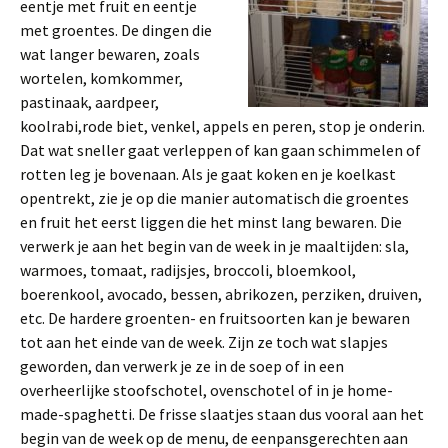
eentje met fruit en eentje
met groentes. De dingen die
wat langer bewaren, zoals
wortelen, komkommer,
pastinaak, aardpeer,
koolrabi,rode biet, venkel, appels en peren, stop je onderin.
Dat wat sneller gaat verleppen of kan gaan schimmelen of
rotten leg je bovenaan. Als je gaat koken en je koelkast
opentrekt, zie je op die manier automatisch die groentes
en fruit het eerst liggen die het minst lang bewaren. Die
verwerk je aan het begin van de week in je maaltijden: sla,
warmoes, tomaat, radijsjes, broccoli, bloemkool,
boerenkool, avocado, bessen, abrikozen, perziken, druiven,
etc. De hardere groenten- en fruitsoorten kan je bewaren
tot aan het einde van de week. Zijn ze toch wat slapjes
geworden, dan verwerk je ze in de soep of in een
overheerlijke stoofschotel, ovenschotel of in je home-
made-spaghetti. De frisse slaatjes staan dus vooral aan het
begin van de week op de menu, de eenpansgerechten aan