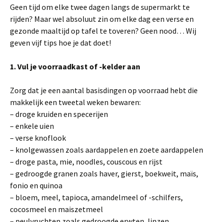
Geen tijd om elke twee dagen langs de supermarkt te
rijden? Maar wel absoluut zin om elke dag een verse en
gezonde maaltijd op tafel te toveren? Geen nood… Wij
geven vijf tips hoe je dat doet!
1. Vul je voorraadkast of -kelder aan
Zorg dat je een aantal basisdingen op voorraad hebt die
makkelijk een tweetal weken bewaren:
– droge kruiden en specerijen
– enkele uien
– verse knoflook
– knolgewassen zoals aardappelen en zoete aardappelen
– droge pasta, mie, noodles, couscous en rijst
– gedroogde granen zoals haver, gierst, boekweit, maïs,
fonio en quinoa
– bloem, meel, tapioca, amandelmeel of -schilfers,
cocosmeel en maiszetmeel
– peulvruchten zoals gedroogde erwten, linzen,