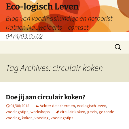
Skip
Eco-logisch Leven
to
Blog van voedingskundige en herborist
content
Katrien Nauwelaerts – contact
0474/03.65.02
Search
for:
Tag Archives: circulair koken
Doe jij aan circulair koken?
01/06/2018
Achter de schermen
,
ecologisch leven
,
voedingstips
,
workshops
circulair koken
,
gezin
,
gezonde
voeding
,
koken
,
voeding
,
voedingstips