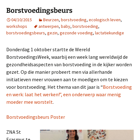
Borstvoedingsbeurs
04/10/2015
Beurzen
,
borstvoeding
,
ecologisch leven
,
workshops
antwerpen
,
baby
,
borstvoeding
,
borstvoedingsbeurs
,
gezin
,
gezonde voeding
,
lactatiekundige
Donderdag 1 oktober startte de Wereld
BorstvoedingsWeek, waarbij een week lang wereldwijd de
gezondheidsaspecten van borstvoeding in de kijker worden
gezet. Op die manier probeert men via allerhande
initiatieven meer vrouwen aan te moedigen om te kiezen
voor borstvoeding. Het thema van dit jaar is “
Borstvoeding
en werk: laat het werken!”, een onderwerp waar menig
moeder mee worstelt
.
Borstvoedingsbeurs Poster
ZNA St
Erasmus te