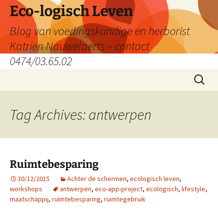
Skip
Eco-logisch Leven
to
Blog van voedingskundige en herborist
content
Katrien Nauwelaerts – contact
0474/03.65.02
Search
for:
Tag Archives: antwerpen
Ruimtebesparing
30/12/2015
Achter de schermen
,
ecologisch leven
,
workshops
antwerpen
,
eco-app-project
,
ecologisch
,
lifestyle
,
maatschappij
,
ruimtebesparing
,
ruimtegebruik