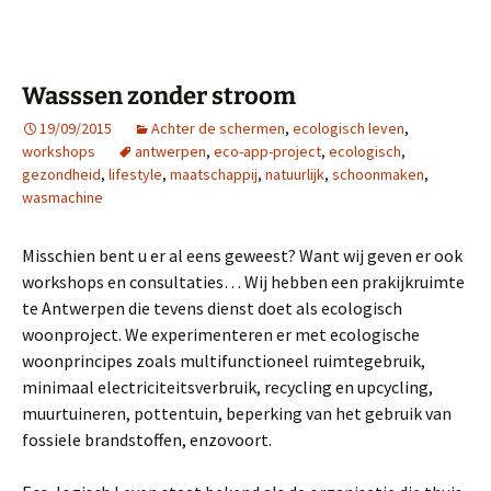
Wasssen zonder stroom
19/09/2015
Achter de schermen
,
ecologisch leven
,
workshops
antwerpen
,
eco-app-project
,
ecologisch
,
gezondheid
,
lifestyle
,
maatschappij
,
natuurlijk
,
schoonmaken
,
wasmachine
Misschien bent u er al eens geweest? Want wij geven er ook
workshops en consultaties… Wij hebben een prakijkruimte
te Antwerpen die tevens dienst doet als ecologisch
woonproject. We experimenteren er met ecologische
woonprincipes zoals multifunctioneel ruimtegebruik,
minimaal electriciteitsverbruik, recycling en upcycling,
muurtuineren, pottentuin, beperking van het gebruik van
fossiele brandstoffen, enzovoort.