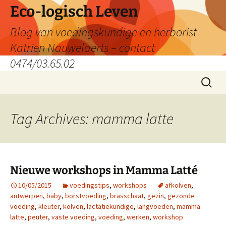
Skip
Eco-logisch Leven
to
Blog van voedingskundige en herborist
content
Katrien Nauwelaerts – contact
0474/03.65.02
Search
for:
Tag Archives: mamma latte
Nieuwe workshops in Mamma Latté
10/05/2015
voedingstips
,
workshops
afkolven
,
antwerpen
,
baby
,
borstvoeding
,
brasschaat
,
gezin
,
gezonde
voeding
,
kleuter
,
kolven
,
lactatiekundige
,
langvoeden
,
mamma
latte
,
peuter
,
vaste voeding
,
voeding
,
werken
,
workshop