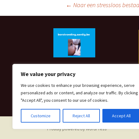
Post
←
Naar een stressloos best
navigation
We value your privacy
We use cookies to enhance your browsing experience, serve
personalized ads or content, and analyze our traffic. By clicking
"Accept All", you consent to our use of cookies.
Customize
Reject All
Accept All
Proudly powered by WordPress