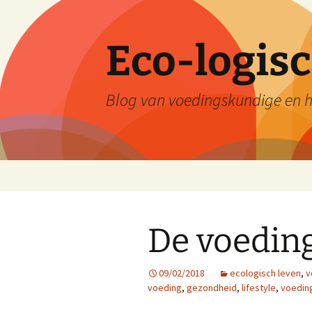
Skip
to
content
Eco-logis
Blog van voedingskundige en he
De voedin
09/02/2018
ecologisch leven
,
v
voeding
,
gezondheid
,
lifestyle
,
voedin