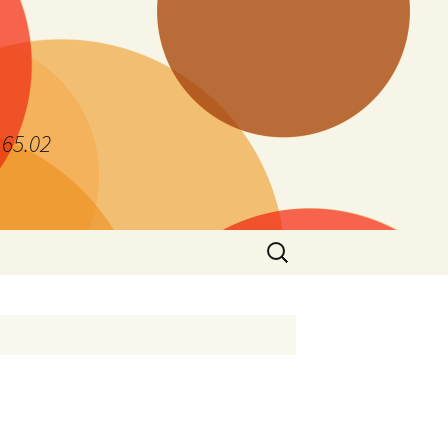
.65.02
Search
for: