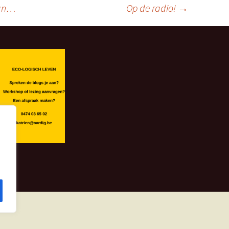
aan…
Op de radio!
→