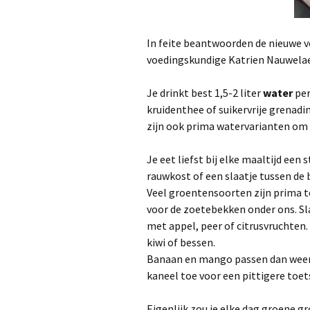
In feite beantwoorden de nieuwe 
voedingskundige Katrien Nauwelaer
Je drinkt best 1,5-2 liter
water
per
kruidenthee of suikervrije grenad
zijn ook prima watervarianten om
Je eet liefst bij elke maaltijd een 
rauwkost of een slaatje tussen de b
Veel groentensoorten zijn prima te
voor de zoetebekken onder ons. Sl
met appel, peer of citrusvruchten
kiwi of bessen.
Banaan en mango passen dan weer 
kaneel toe voor een pittigere toet
Eigenlijk zou je elke dag groene 