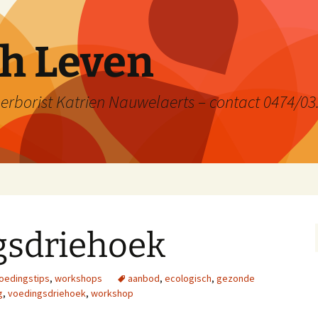
ch Leven
rborist Katrien Nauwelaerts – contact 0474/03
gsdriehoek
oedingstips
,
workshops
aanbod
,
ecologisch
,
gezonde
g
,
voedingsdriehoek
,
workshop