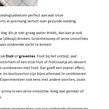
voedingsadviezen perfect aan wat onze
ts al jarenlang vertelt over gezonde voeding.
 dag. Als je niet graag water drinkt, dan kan je ook
ine (diksap) drinken. Groentensoep of verse smoothies
 aan voldoende vocht te komen.
stuk
fruit
of
groentes
. Fruit bij het ontbijt, wat
oterham of een stuk fruit of fruitslaatje als dessert.
 combineren met fruit. Dat geeft een zoeter effect,
a- en koolsoorten zijn bijna allemaal te combineren
. Experimenteer ook eens met andere soorten, zoals
prima in een verse smoothie. Voeg wat gember of
s.
groentes moeten eten, om aan voldoende vitamines en