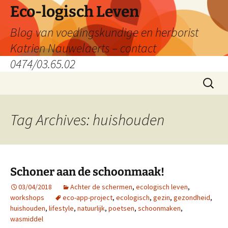
Skip
Eco-logisch Leven
to
Blog van voedingskundige en herborist
content
Katrien Nauwelaerts – contact
0474/03.65.02
Search
for:
Tag Archives: huishouden
Schoner aan de schoonmaak!
03/04/2018
Achter de schermen
,
ecologisch leven
,
workshops
eco-app-project
,
ecologisch
,
gezin
,
gezondheid
,
huishouden
,
lifestyle
,
natuurlijk
,
poetsen
,
schoonmaken
,
wasmiddel