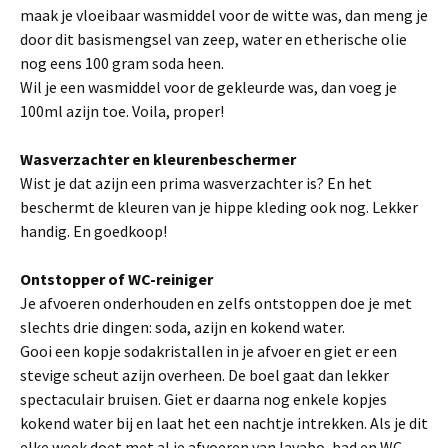
maak je vloeibaar wasmiddel voor de witte was, dan meng je
door dit basismengsel van zeep, water en etherische olie
nog eens 100 gram soda heen.
Wil je een wasmiddel voor de gekleurde was, dan voeg je
100ml azijn toe. Voila, proper!
Wasverzachter en kleurenbeschermer
Wist je dat azijn een prima wasverzachter is? En het
beschermt de kleuren van je hippe kleding ook nog. Lekker
handig. En goedkoop!
Ontstopper of WC-reiniger
Je afvoeren onderhouden en zelfs ontstoppen doe je met
slechts drie dingen: soda, azijn en kokend water.
Gooi een kopje sodakristallen in je afvoer en giet er een
stevige scheut azijn overheen. De boel gaat dan lekker
spectaculair bruisen. Giet er daarna nog enkele kopjes
kokend water bij en laat het een nachtje intrekken. Als je dit
elke week doet met al je afvoeren van lavabo, bad en WC